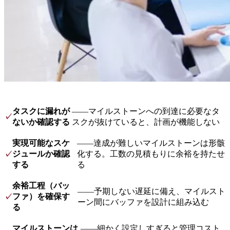
タスクに漏れが
——マイルストーンへの到達に必要なタ
✓
ないか確認する
スクが抜けていると、計画が機能しない
実現可能なスケ
——達成が難しいマイルストーンは形骸
ジュールか確認
化する。工数の見積もりに余裕を持たせ
✓
する
る
余裕工程（バッ
——予期しない遅延に備え、マイルスト
ファ）を確保す
✓
ーン間にバッファを設計に組み込む
る
マイルストーンは
——細かく設定しすぎると管理コスト