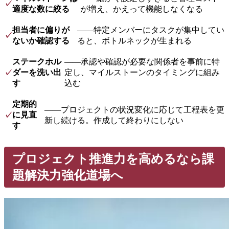
✓
適度な数に絞る
が増え、かえって機能しなくなる
担当者に偏りが
——特定メンバーにタスクが集中してい
✓
ないか確認する
ると、ボトルネックが生まれる
ステークホル
——承認や確認が必要な関係者を事前に特
ダーを洗い出
定し、マイルストーンのタイミングに組み
✓
す
込む
定期的
——プロジェクトの状況変化に応じて工程表を更
に見直
✓
新し続ける。作成して終わりにしない
す
プロジェクト推進力を高めるなら課
題解決力強化道場へ