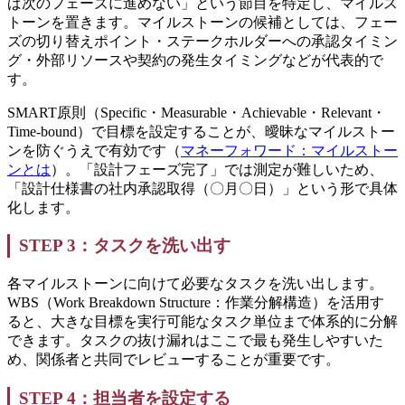
ば次のフェーズに進めない」という節目を特定し、マイルス
トーンを置きます。マイルストーンの候補としては、フェー
ズの切り替えポイント・ステークホルダーへの承認タイミン
グ・外部リソースや契約の発生タイミングなどが代表的で
す。
SMART原則（Specific・Measurable・Achievable・Relevant・
Time-bound）で目標を設定することが、曖昧なマイルストー
ンを防ぐうえで有効です（
マネーフォワード：マイルストー
ンとは
）。「設計フェーズ完了」では測定が難しいため、
「設計仕様書の社内承認取得（〇月〇日）」という形で具体
化します。
STEP 3：タスクを洗い出す
各マイルストーンに向けて必要なタスクを洗い出します。
WBS（Work Breakdown Structure：作業分解構造）を活用す
ると、大きな目標を実行可能なタスク単位まで体系的に分解
できます。タスクの抜け漏れはここで最も発生しやすいた
め、関係者と共同でレビューすることが重要です。
STEP 4：担当者を設定する