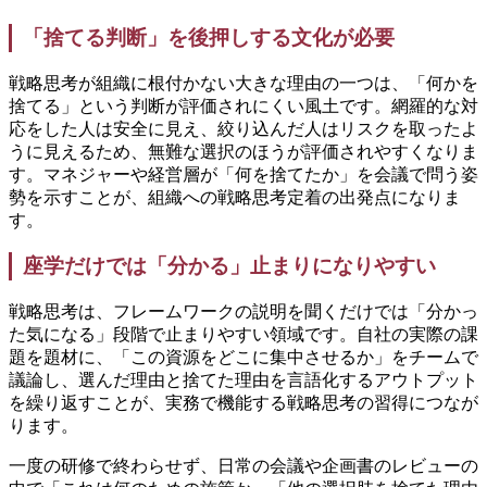
「捨てる判断」を後押しする文化が必要
戦略思考が組織に根付かない大きな理由の一つは、「何かを
捨てる」という判断が評価されにくい風土です。網羅的な対
応をした人は安全に見え、絞り込んだ人はリスクを取ったよ
うに見えるため、無難な選択のほうが評価されやすくなりま
す。マネジャーや経営層が「何を捨てたか」を会議で問う姿
勢を示すことが、組織への戦略思考定着の出発点になりま
す。
座学だけでは「分かる」止まりになりやすい
戦略思考は、フレームワークの説明を聞くだけでは「分かっ
た気になる」段階で止まりやすい領域です。自社の実際の課
題を題材に、「この資源をどこに集中させるか」をチームで
議論し、選んだ理由と捨てた理由を言語化するアウトプット
を繰り返すことが、実務で機能する戦略思考の習得につなが
ります。
一度の研修で終わらせず、日常の会議や企画書のレビューの