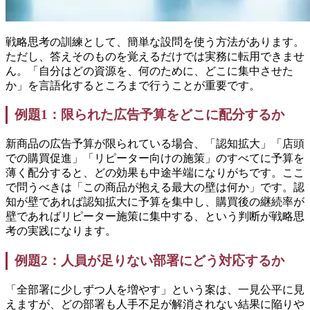
戦略思考の訓練として、簡単な設問を使う方法があります。
ただし、答えそのものを覚えるだけでは実務に転用できませ
ん。「自分はどの資源を、何のために、どこに集中させた
か」を言語化するところまで行うことが重要です。
例題1：限られた広告予算をどこに配分するか
新商品の広告予算が限られている場合、「認知拡大」「店頭
での購買促進」「リピーター向けの施策」のすべてに予算を
薄く配分すると、どの効果も中途半端になりがちです。ここ
で問うべきは「この商品が抱える最大の壁は何か」です。認
知が壁であれば認知拡大に予算を集中し、購買後の継続率が
壁であればリピーター施策に集中する、という判断が戦略思
考の実践になります。
例題2：人員が足りない部署にどう対応するか
「全部署に少しずつ人を増やす」という案は、一見公平に見
えますが、どの部署も人手不足が解消されない結果に陥りや