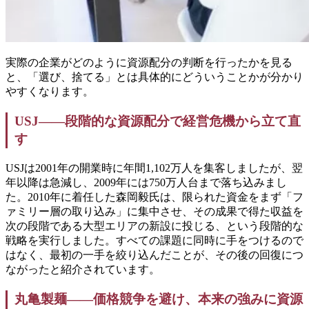
実際の企業がどのように資源配分の判断を行ったかを見る
と、「選び、捨てる」とは具体的にどういうことかが分かり
やすくなります。
USJ——段階的な資源配分で経営危機から立て直
す
USJは2001年の開業時に年間1,102万人を集客しましたが、翌
年以降は急減し、2009年には750万人台まで落ち込みまし
た。2010年に着任した森岡毅氏は、限られた資金をまず「フ
ァミリー層の取り込み」に集中させ、その成果で得た収益を
次の段階である大型エリアの新設に投じる、という段階的な
戦略を実行しました。すべての課題に同時に手をつけるので
はなく、最初の一手を絞り込んだことが、その後の回復につ
ながったと紹介されています。
丸亀製麺——価格競争を避け、本来の強みに資源