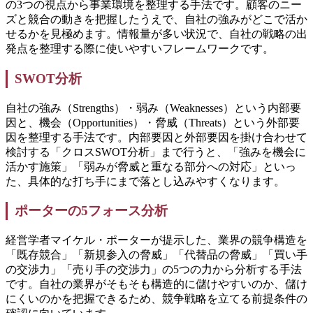
の3つの視点から事業環境を整理する手法です。顧客のニー
ズと競合の動きを把握したうえで、自社の強みがどこで活か
せるかを見極めます。情報量が多い状況で、自社の戦略の出
発点を整理する際に使いやすいフレームワークです。
SWOT分析
自社の強み（Strengths）・弱み（Weaknesses）という内部要
因と、機会（Opportunities）・脅威（Threats）という外部要
因を整理する手法です。内部要因と外部要因を掛け合わせて
検討する「クロスSWOT分析」まで行うと、「強みを機会に
活かす施策」「弱みが脅威と重なる部分への対応」といっ
た、具体的な打ち手にまで落とし込みやすくなります。
ポーターの5フォース分析
経営学者マイケル・ポーターが提示した、業界の競争構造を
「既存競合」「新規参入の脅威」「代替品の脅威」「買い手
の交渉力」「売り手の交渉力」の5つの力から分析する手法
です。自社の業界がそもそも構造的に儲けやすいのか、儲け
にくいのかを把握できるため、競争戦略を立てる前提条件の