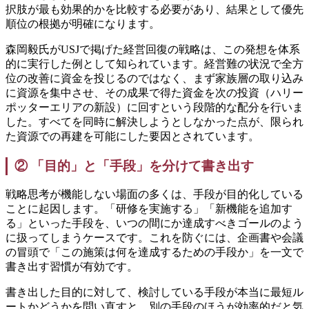
択肢が最も効果的かを比較する必要があり、結果として優先
順位の根拠が明確になります。
森岡毅氏がUSJで掲げた経営回復の戦略は、この発想を体系
的に実行した例として知られています。経営難の状況で全方
位の改善に資金を投じるのではなく、まず家族層の取り込み
に資源を集中させ、その成果で得た資金を次の投資（ハリー
ポッターエリアの新設）に回すという段階的な配分を行いま
した。すべてを同時に解決しようとしなかった点が、限られ
た資源での再建を可能にした要因とされています。
② 「目的」と「手段」を分けて書き出す
戦略思考が機能しない場面の多くは、手段が目的化している
ことに起因します。「研修を実施する」「新機能を追加す
る」といった手段を、いつの間にか達成すべきゴールのよう
に扱ってしまうケースです。これを防ぐには、企画書や会議
の冒頭で「この施策は何を達成するための手段か」を一文で
書き出す習慣が有効です。
書き出した目的に対して、検討している手段が本当に最短ル
ートかどうかを問い直すと、別の手段のほうが効率的だと気