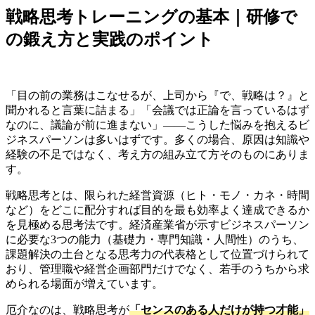
戦略思考トレーニングの基本｜研修で
の鍛え方と実践のポイント
「目の前の業務はこなせるが、上司から『で、戦略は？』と
聞かれると言葉に詰まる」「会議では正論を言っているはず
なのに、議論が前に進まない」——こうした悩みを抱えるビ
ジネスパーソンは多いはずです。多くの場合、原因は知識や
経験の不足ではなく、考え方の組み立て方そのものにありま
す。
戦略思考とは、限られた経営資源（ヒト・モノ・カネ・時間
など）をどこに配分すれば目的を最も効率よく達成できるか
を見極める思考法です。経済産業省が示すビジネスパーソン
に必要な3つの能力（基礎力・専門知識・人間性）のうち、
課題解決の土台となる思考力の代表格として位置づけられて
おり、管理職や経営企画部門だけでなく、若手のうちから求
められる場面が増えています。
厄介なのは、戦略思考が
「センスのある人だけが持つ才能」